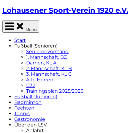
Skip
Lohausener Sport-Verein 1920 e.V.
to
content
Sportverein aus Düsseldorf-Lohausen
Menu
Start
Fußball (Senioren)
Seniorenvorstand
1. Mannschaft, BZ
Damen, KL A
2. Mannschaft, KL B
3. Mannschaft, KL C
Alte Herren
Ü32
Trainingsplan 2025/2026
Fußball (Junioren)
Badminton
Fechten
Tennis
Gastronomie
Über den LSV
Anfahrt