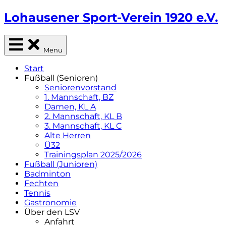
Skip
Lohausener Sport-Verein 1920 e.V.
to
content
Sportverein aus Düsseldorf-Lohausen
Menu
Start
Fußball (Senioren)
Seniorenvorstand
1. Mannschaft, BZ
Damen, KL A
2. Mannschaft, KL B
3. Mannschaft, KL C
Alte Herren
Ü32
Trainingsplan 2025/2026
Fußball (Junioren)
Badminton
Fechten
Tennis
Gastronomie
Über den LSV
Anfahrt