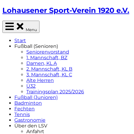
Skip
Lohausener Sport-Verein 1920 e.V.
to
content
Sportverein aus Düsseldorf-Lohausen
Menu
Start
Fußball (Senioren)
Seniorenvorstand
1. Mannschaft, BZ
Damen, KL A
2. Mannschaft, KL B
3. Mannschaft, KL C
Alte Herren
Ü32
Trainingsplan 2025/2026
Fußball (Junioren)
Badminton
Fechten
Tennis
Gastronomie
Über den LSV
Anfahrt